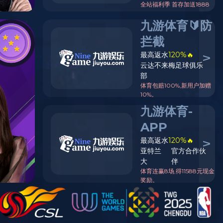
展示
ODUCTION