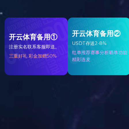
蛋格式风口
可开侧壁格栅式风口
地送风固定百叶风口
固定叶片斜送风风口
座椅旋流风口
四面吹散流器
圆形散流器
三面吹散流器