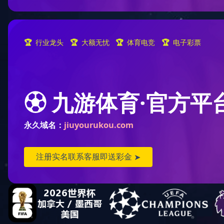
板式排烟阀
行业动态
离心式风机
最新产品
防火阀/排烟防火阀
射流诱导风
全自动防火阀/排烟防火阀