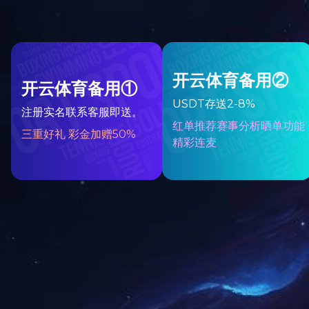
风机盘管机
远控排烟防火阀
联系东亚
电话：
0523-82951897
选材是重要
热线：
13951167297
传真：
0523-82951907
远控排烟阀
QQ：
463956485
邮箱：
dongyakt.cn
地址：
靖江市团结工业园区15号
屋顶的消防