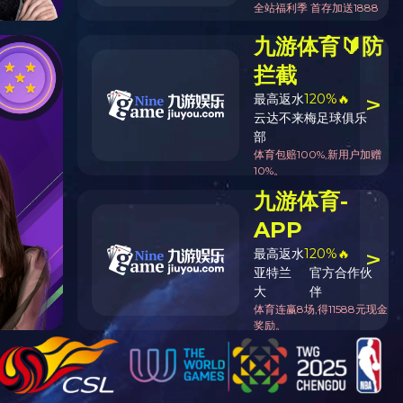
对离心式风机的认识？
九游在线官方官网
作原理介绍
九游在线官方官网