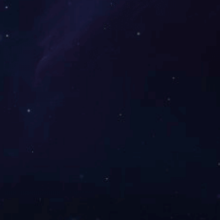
合作共赢
营销中心
靖江市团结工
关于东亚
联系电话
荣誉证书
13951167297
成功案例