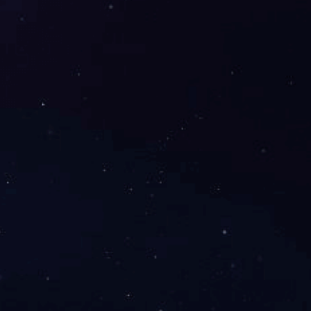
九游在线官方官网
业园区15号